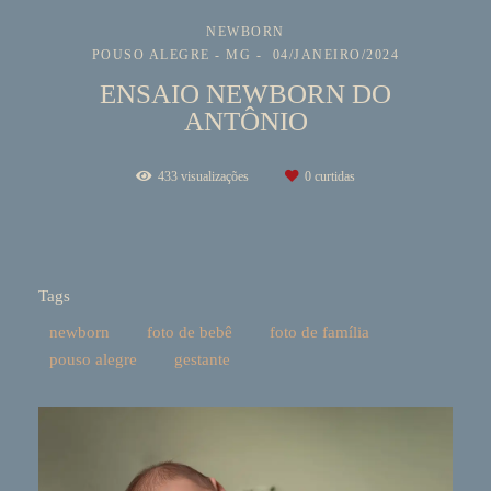
NEWBORN
POUSO ALEGRE - MG
04/JANEIRO/2024
ENSAIO NEWBORN DO
ANTÔNIO
433
visualizações
0
curtidas
Tags
newborn
foto de bebê
foto de família
pouso alegre
gestante