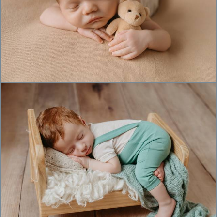
464
0
520
0