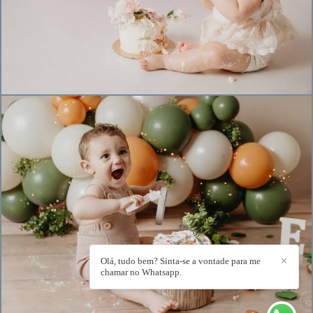
526
0
557
0
Olá, tudo bem? Sinta-se a vontade para me
✕
chamar no Whatsapp.