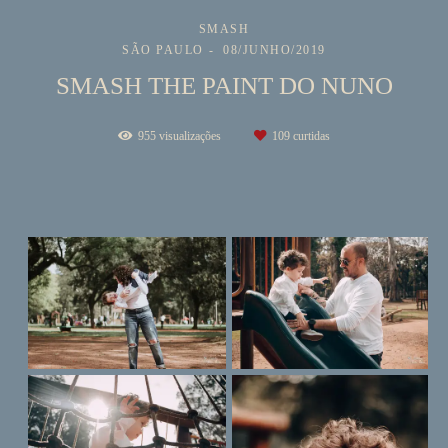
SMASH
SÃO PAULO
08/JUNHO/2019
SMASH THE PAINT DO NUNO
955
visualizações
109
curtidas