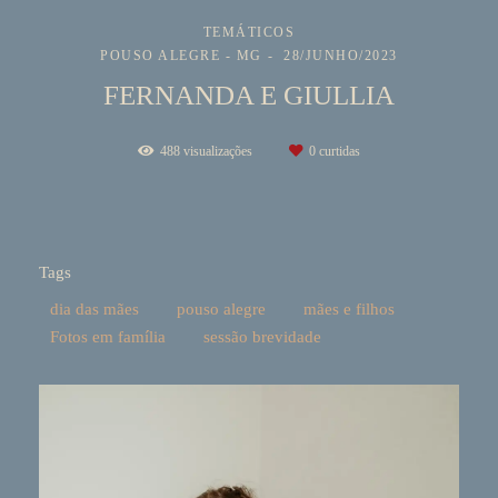
TEMÁTICOS
POUSO ALEGRE - MG
28/JUNHO/2023
FERNANDA E GIULLIA
488
visualizações
0
curtidas
Tags
dia das mães
pouso alegre
mães e filhos
Fotos em família
sessão brevidade