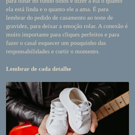
para olhar no fundo olhos e dizer a ela o quanto
ela está linda e o quanto ele a ama. É para
lembrar do pedido de casamento ao teste de
gravidez, para deixar a emoção rolar. A conexão é
muito importante para cliques perfeitos e para
fazer o casal esquecer um pouquinho das
responsabilidades e curtir o momento.
Lembrar de cada detalhe