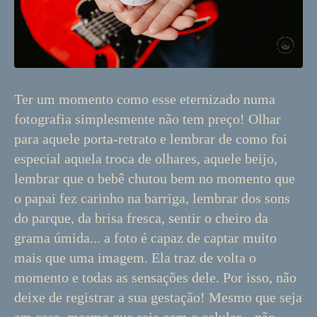
Ter um momento como esse eternizado numa
fotografia simplesmente não tem preço! Olhar
para aquele porta-retrato e lembrar de como foi
especial aquela troca de olhares, aquele beijo,
lembrar que o bebê chutou bem no momento que
o papai fez carinho na barriga, lembrar dos sons
do parque, da brisa fresca, sentir o cheiro da
grama úmida... a foto é capaz de captar muito
mais que uma imagem. Ela traz de volta o
momento e todas as sensações dele. Por isso, não
deixe de registrar a sua gestação! Mesmo que seja