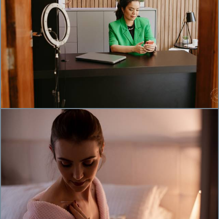
450
0
469
0