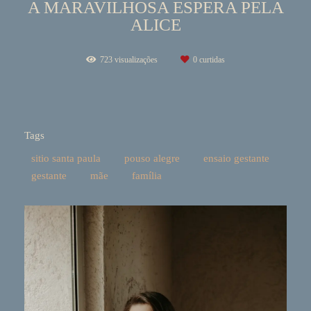
A MARAVILHOSA ESPERA PELA
ALICE
723
visualizações
0
curtidas
Tags
sitio santa paula
pouso alegre
ensaio gestante
gestante
mãe
família