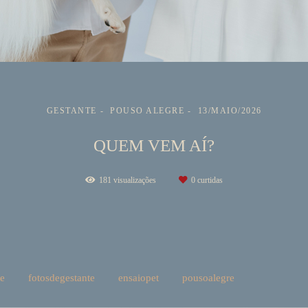
GESTANTE
POUSO ALEGRE
13/MAIO/2026
QUEM VEM AÍ?
181
visualizações
0
curtidas
te
fotosdegestante
ensaiopet
pousoalegre