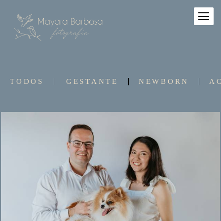
TODOS
GESTANTE
NEWBORN
A
179
0