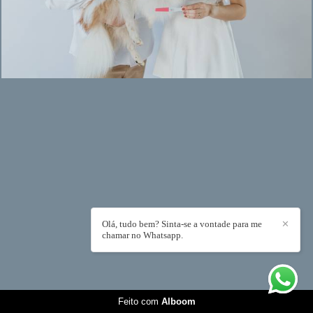
Olá, tudo bem? Sinta-se a vontade para me
✕
chamar no Whatsapp.
Feito com
Alboom