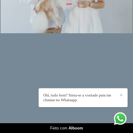
Olá, tudo bem? Sinta-se a vontade para me
✕
chamar no Whatsapp.
Feito com
Alboom