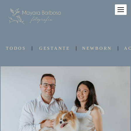
TODOS
GESTANTE
NEWBORN
A
182
0